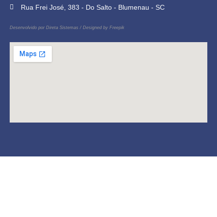
Rua Frei José, 383 - Do Salto - Blumenau - SC
Desenvolvido por
Direta Sistemas
/
Designed by Freepik