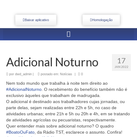
Baixar aplicativo
Homologação
Adicional Noturno
17
JAN 2022
por
dwd_admin
|
postado em:
Notícias
|
0
Nem todo mundo que trabalha à noite tem direito ao
#AdicionalNoturno
. O recebimento do benefício também não é
exclusivo àqueles que trabalham de madrugada.
O adicional é destinado aos trabalhadores cujas jornadas, ou
parte delas, sejam realizadas entre 22h e 5h, no caso de
atividades urbanas; entre 21h e 5h ou 20h e 4h, em se tratando
de atividades agrícolas ou pecuaristas, respectivamente.
Quer entender mais sobre adicional noturno? O quadro
#BoatoOuFato
, da Rádio TST, esclarece o assunto. Confira!