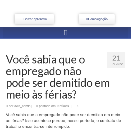
Baixar aplicativo
Homologação
Você sabia que o
21
FEV 2022
empregado não
pode ser demitido em
meio às férias?
por
dwd_admin
|
postado em:
Notícias
|
0
Você sabia que o empregado não pode ser demitido em meio
às férias? Isso acontece porque, nesse período, o contrato de
trabalho encontra-se interrompido.