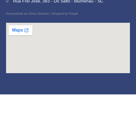
Rua Frei José, 383 - Do Salto - Blumenau - SC
Desenvolvido por
Direta Sistemas
/
Designed by Freepik