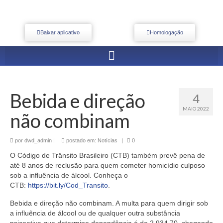
Baixar aplicativo
Homologação
Bebida e direção
4
MAIO 2022
não combinam
por
dwd_admin
|
postado em:
Notícias
|
0
O Código de Trânsito Brasileiro (CTB) também prevê pena de
até 8 anos de reclusão para quem cometer homicídio culposo
sob a influência de álcool. Conheça o
CTB:
https://bit.ly/Cod_Transito
.
Bebida e direção não combinam. A multa para quem dirigir sob
a influência de álcool ou de qualquer outra substância